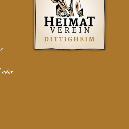
as
 oder