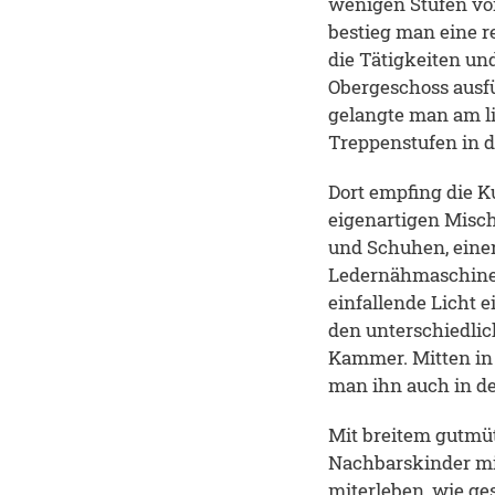
wenigen Stufen vo
bestieg man eine r
die Tätigkeiten u
Obergeschoss ausf
gelangte man am l
Treppenstufen in 
Dort empfing die K
eigenartigen Misc
und Schuhen, eine
Ledernähmaschine, 
einfallende Licht 
den unterschiedlic
Kammer. Mitten in 
man ihn auch in d
Mit breitem gutmüt
Nachbarskinder mit
miterleben, wie ge