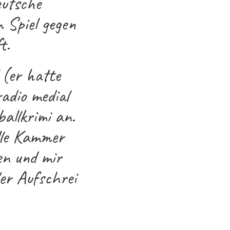
eutsche
 Spiel gegen
t.
 (er hatte
adio medial
allkrimi an.
ille Kammer
en und mir
der Aufschrei