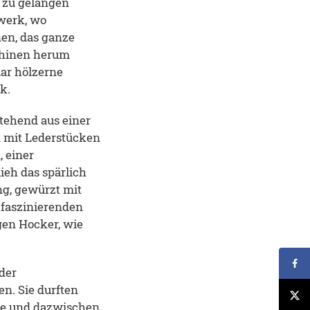
 zu gelangen
kwerk, wo
en, das ganze
chinen herum
ar hölzerne
ck.
tehend aus einer
n mit Lederstücken
 einer
ieh das spärlich
ng, gewürzt mit
 faszinierenden
gen Hocker, wie
der
n. Sie durften
rde und dazwischen