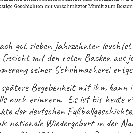
 lustige Geschichten mit verschmitzter Mimik zum Besten
ach gut sieben Jahrzehnten leuchtet 
 Gesicht mit den roten Backen aus j
merung seiner Schuhmacherei entge
 spätere Begebenheit mit ihm kann 
ls noch erinnern. Es ist bis heute e
te der deutschen Fußballgeschichte,
als nationale Wiedergeburt in der Nac