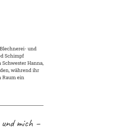
 Blechnerei- und
ied Schimpf
n Schwester Hanna,
aden, während ihr
en Raum ein
 und mich –