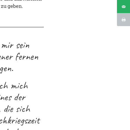
 zu geben.
mir sein
ener fernen
gen.
ich mich
ines der
 die sich
hkriegszeit