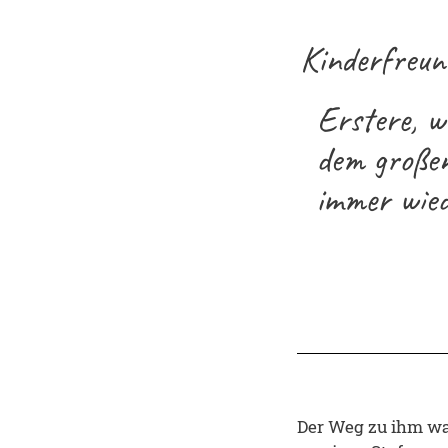
Kinderfreun
Erstere, w
dem großen
immer wied
Der Weg zu ihm war