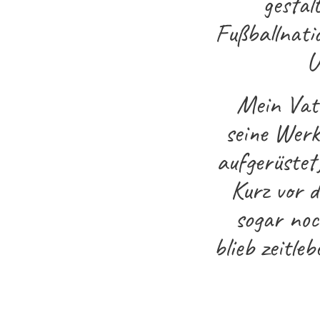
gestal
Fußballnati
U
Mein Vate
seine Werk
aufgerüstet
Kurz vor d
sogar noc
blieb zeitle