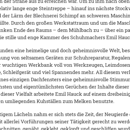
n der Straße aus zu erreichen war. Um zu ihm nach oben
elativ lange enge Steintreppe – hinauf ins nächste Stoc
nd der Lärm der Blechnerei Schimpf an schweren Maschin
üllte. Durch den großen Werkstattraum und um die Mas
inken Ende des Raums – dem Mühlbach zu – über ein pa
die stille und enge Kammer des Schuhmachers Emil Hau
unden eine heimelige und doch geheimnisvolle Welt, bes
hung von seltsamen Geräten zur Schuhreparatur, Regale
r wuchtigen Werkbank voll von Werkzeugen, Leimdosen,
Schleifgerät und viel Spannendes mehr. All diesem verl
eines einzigen Dachfensters eine geheimnisvolle Stimmu
hsten und eigentümlichsten Gerüchen der Inhalte dieser
dieser Vielfalt arbeitete Emil Hauck auf einem dreibeini
en umliegenden Kuhställen zum Melken benutzte.
igem Lächeln nahm er sich stets die Zeit, der Neugierde 
 allerlei Vorführungen seiner Tätigkeit gerecht zu werde
schnitten, genäht, geklebt, geklopft und geschliffen wu