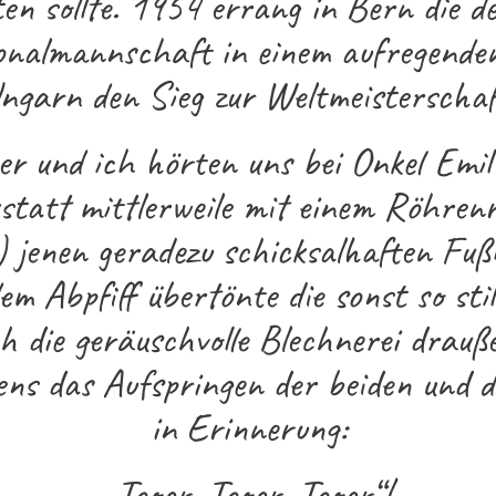
ten sollte. 1954 errang in Bern die d
onalmannschaft in einem aufregenden
ngarn den Sieg zur Weltmeisterschaf
r und ich hörten uns bei Onkel Emil
statt mittlerweile mit einem Röhrenr
) jenen geradezu schicksalhaften Fußb
em Abpfiff übertönte die sonst so st
h die geräuschvolle Blechnerei drauß
bens das Aufspringen der beiden und 
in Erinnerung:
„Tooor, Tooor, Tooor“!