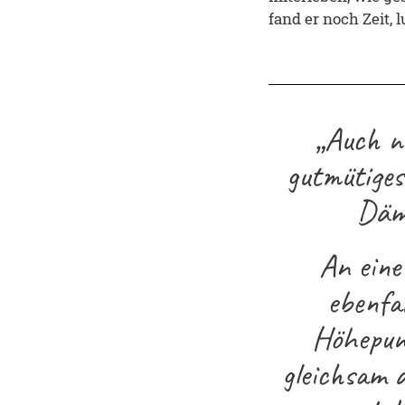
fand er noch Zeit,
„Auch n
gutmütiges
Däm
An eine
ebenfal
Höhepunk
gleichsam 