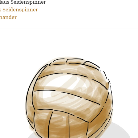
laus Seidenspinner
s Seidenspinner
inander